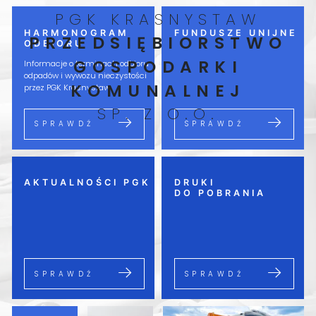
PGK KRASNYSTAW
HARMONOGRAM
FUNDUSZE UNIJNE
PRZEDSIĘBIORSTWO
ODBIORU
GOSPODARKI
Informacje o terminach odbioru 
odpadów i wywozu nieczystości 
KOMUNALNEJ
przez PGK Krasnystaw.
SP. Z O.O.
SPRAWDŹ
SPRAWDŹ
AKTUALNOŚCI PGK
DRUKI
DO POBRANIA
SPRAWDŹ
SPRAWDŹ