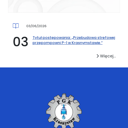
03/06/2026
Tytuł postępowania: „Przebudowa strefowej
przepompowni P-1 w Krasnymstawie.”
Więcej…